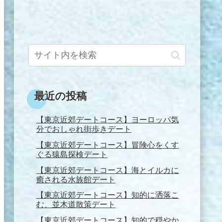
最近の投稿
【東京近郊デートコース】ヨーロッパ気
分でおしゃれ街歩きデート
【東京近郊デートコース】冒険心をくす
ぐる猿島探検デート
【東京近郊デートコース】海とイルカに
癒される水族館デート
【東京近郊デートコース】知的に洒落こ
む、並木道散策デート
【東京近郊デートコース】知的で穏やか