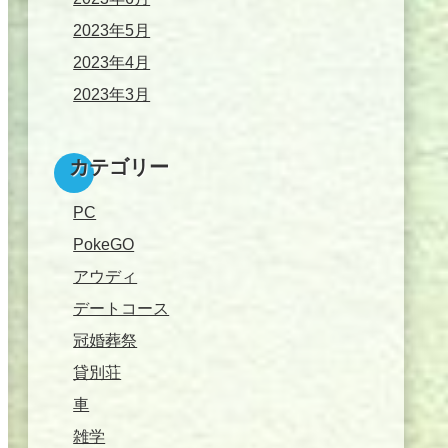
2023年5月
2023年4月
2023年3月
カテゴリー
PC
PokeGO
アウディ
デートコース
冠婚葬祭
貸別荘
車
雑学