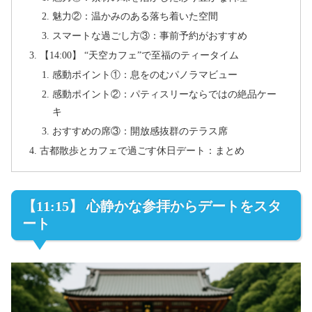
魅力②：温かみのある落ち着いた空間
スマートな過ごし方③：事前予約がおすすめ
【14:00】 “天空カフェ”で至福のティータイム
感動ポイント①：息をのむパノラマビュー
感動ポイント②：パティスリーならではの絶品ケー
キ
おすすめの席③：開放感抜群のテラス席
古都散歩とカフェで過ごす休日デート：まとめ
【11:15】 心静かな参拝からデートをスタ
ート