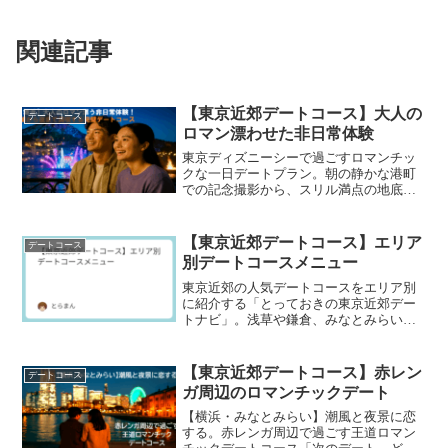
関連記事
【東京近郊デートコース】大人の
デートコース
ロマン漂わせた非日常体験
東京ディズニーシーで過ごすロマンチッ
クな一日デートプラン。朝の静かな港町
での記念撮影から、スリル満点の地底探
検、豪華客船での優雅なランチ、異国情
緒漂う散策、運河沿いのディナー、そし
て感動のナイトショーまで。非日常の世
【東京近郊デートコース】エリア
デートコース
界で、二人だけの物語を紡ぎましょう。
別デートコースメニュー
東京近郊の人気デートコースをエリア別
に紹介する「とっておきの東京近郊デー
トナビ」。浅草や鎌倉、みなとみらいな
ど、カップルにぴったりのスポットを厳
選。おしゃれカフェや夜景、自然散策ま
で、2人の時間を特別に彩るデートプラン
【東京近郊デートコース】赤レン
デートコース
が満載です。
ガ周辺のロマンチックデート
【横浜・みなとみらい】潮風と夜景に恋
する。赤レンガ周辺で過ごす王道ロマン