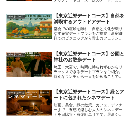
チックデートコース「次のデート、どこ
に行こう？」大切な人との特別な一日だ
からこそ、行き先にはこだわりたいです
よね。😉もしあなたが、都会の洗練され
【東京近郊デートコース】自然を
デートコース
た雰囲気と、心癒される開...
満喫するアウトドアデート
都会での喧騒を離れ、自然と文化が織り
なす充実デートプランをご提案！新宿御
苑でのピクニックから青山カフェラン
チ、明治神宮参拝、原宿散策まで、一日
を通して心身を癒し、楽しむことができ
ます。このブログで特別な時間を計画し
【東京近郊デートコース】公園と
デートコース
てみましょう。
神社のお散歩デート
埼玉・大宮で、時間に縛られず心からリ
ラックスできるデートプランをご紹介。
特別なランチから一日を始めることで、
午後は公園散策や神社参拝を自由なペー
スで満喫。美しい庭園や小動物園、老舗
の和スイーツまで、癒やしと美味しさが
【東京近郊デートコース】緑とア
デートコース
詰まった贅沢な休日を過ごしてみません
ートに包まれたシネマデート
か？
映画、美食、緑の散策、カフェ、ディナ
ーまで、五感で楽しむ大人のシネマデー
トを日比谷・有楽町エリアで。最新シネ
コンで感動を共有し、銀座のイタリアン
でロマンチックに締めくくる。心に残る
特別な一日を、大切な人とゆったり過ご