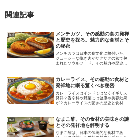
関連記事
メンチカツ、その感動の食の発祥
食材
と歴史を探る。魅力的な食材とそ
の秘密
メンチカツは日本の食文化に根付いた、
ジューシーな挽き肉がサクサクの衣で包
まれたソウルフード。その魅力や歴史、
発祥地の謎に迫り、素材選びから進化ま
でを紹介。地域ごとの特徴や多彩なバリ
エーションも探求。メンチカツ愛好者と
カレーライス、その感動の食材と
食材
新たなファンに贈る記事となっておりま
発祥地に眠る驚くべき秘密
す。
カレーライスはインドではなくイギリス
発祥？香辛料や野菜には健康や美容効果
が？カレーライスの驚きの歴史と食材の
秘密を大公開！今すぐこの記事を読ん
で、カレーライスの魅力に感動しよう！
なまこ酢、その食材の美味さの謎
食材
とその発祥地を解明する
なまこ酢は、日本の伝統的な食材であ