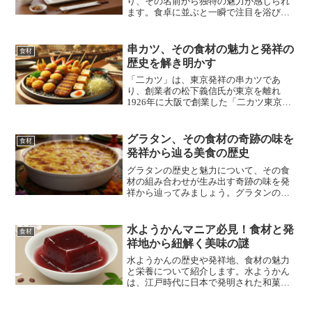
り、その名前から独特の魅力が感じられ
ます。食卓に並ぶと一瞬で注目を浴びる
ほどの美しい見た目を持っています。特
に興味深い「なまこ酢」について、その
美味しさの謎と発祥地を探求してみまし
串カツ、その食材の魅力と発祥の
食材
ょう。
歴史を解き明かす
「二カツ」は、東京発祥の串カツであ
り、創業者の松下義信氏が東京を離れ
1926年に大阪で創業した「二カツ東京
屋」が大阪の元祖です。当初は売れなか
ったものの、次第に人々に愛されまし
た。また、共有ソースも、二度漬け禁止
グラタン、その食材の奇跡の味を
食材
ルールも東京の頃から存在していまし
発祥から辿る美食の歴史
た。
グラタンの歴史と魅力について、その食
材の組み合わせが生み出す奇跡の味を発
祥から辿ってみましょう。グラタンの種
類や作り方のコツ、愛の料理や世界記録
など、グラタンの面白い話も紹介しま
す。グラタンは、その食材の奇跡の味を
水ようかんマニア必見！食材と発
食材
発祥から辿る美食の歴史なのです。
祥地から紐解く美味の謎
水ようかんの歴史や発祥地、食材の魅力
と栄養について紹介します。水ようかん
は、江戸時代に日本で発明された和菓子
で、つるつるの食感とさわやかな甘さが
特徴で、夏に涼しく食べられるだけでな