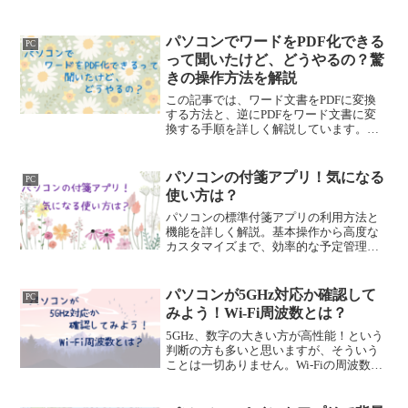
ト、PowerShell、環境変数を使用して、ユ
ーザー名を確認できます。安全性に注意
しながら、忘れずに情報を管理しましょ
パソコンでワードをPDF化できる
PC
う。
って聞いたけど、どうやるの？驚
きの操作方法を解説
この記事では、ワード文書をPDFに変換
する方法と、逆にPDFをワード文書に変
換する手順を詳しく解説しています。
PDF化のメリットや対応ファイル形式に
ついても紹介しています。PDF化は、情
報の共有とセキュリティを向上させる重
パソコンの付箋アプリ！気になる
PC
要なスキルです。ぜひ参考に！
使い方は？
パソコンの標準付箋アプリの利用方法と
機能を詳しく解説。基本操作から高度な
カスタマイズまで、効率的な予定管理を
実現する方法を紹介します。このアプリ
の操作はとても簡単なので、即利用可能
です。備忘アプリとしても重宝しますの
パソコンが5GHz対応か確認して
PC
で是非使ってみてください。
みよう！Wi-Fi周波数とは？
5GHz、数字の大きい方が高性能！という
判断の方も多いと思いますが、そういう
ことは一切ありません。Wi-Fiの周波数帯
域は、個々の環境に合わせて帯域を決め
る必要があるということをお伝えし、そ