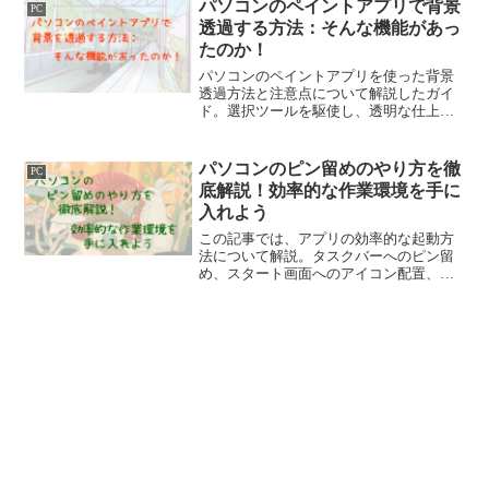
の判断基準を解説しております。
パソコンのペイントアプリで背景
PC
透過する方法：そんな機能があっ
たのか！
パソコンのペイントアプリを使った背景
透過方法と注意点について解説したガイ
ド。選択ツールを駆使し、透明な仕上が
りを目指すテクニックや、オンラインツ
ールの活用法も紹介。自分のアートを楽
しむクリエイティブな編集ガイドです。
パソコンのピン留めのやり方を徹
PC
底解説！効率的な作業環境を手に
入れよう
この記事では、アプリの効率的な起動方
法について解説。タスクバーへのピン留
め、スタート画面へのアイコン配置、デ
スクトップショートカット活用の3つの方
法を紹介。日常の作業をスムーズにし、
ストレスなく業務に取り組むためのヒン
トを提供します。