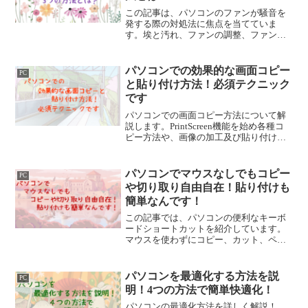
この記事は、パソコンのファンが騒音を
発する際の対処法に焦点を当てていま
す。埃と汚れ、ファンの調整、ファンの
交換といったアプローチによる解決策を
提供しています。パソコンのファンによ
って引き起こされる騒音に悩むユーザー
パソコンでの効果的な画面コピー
PC
に役立つ情報を提供しています。
と貼り付け方法！必須テクニック
です
パソコンでの画面コピー方法について解
説します。PrintScreen機能を始め各種コ
ピー方法や、画像の加工及び貼り付け、
保存に至るまで、効率的な資料作成に役
立つテクニックを紹介します。これらの
方法を使いこなし、資料作成のクオリテ
パソコンでマウスなしでもコピー
PC
ィを向上させましょう。
や切り取り自由自在！貼り付けも
簡単なんです！
この記事では、パソコンの便利なキーボ
ードショートカットを紹介しています。
マウスを使わずにコピー、カット、ペー
スト、デリートなどの操作を効率的に行
う方法が紹介されています。これらのシ
ョートカットをマスターすることで、作
パソコンを最適化する方法を説
PC
業効率を向上させましょう。
明！4つの方法で簡単快適化！
パソコンの最適化方法を詳しく解説！