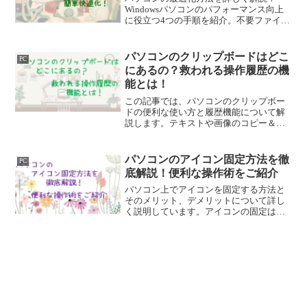
Windowsパソコンのパフォーマンス向上
に役立つ4つの手順を紹介。不要ファイル
の削除、一時ファイルの整理、ディスク
のエラーチェック、断片化の修復方法を
わかりやすく解説。快適なパソコン環境
パソコンのクリップボードはどこ
PC
を実現しましょう！
にあるの？救われる操作履歴の機
能とは！
この記事では、パソコンのクリップボー
ドの便利な使い方と履歴機能について解
説します。テキストや画像のコピー＆ペ
ーストが簡単に行え、履歴機能を活用し
て作業効率を向上させましょう。また、
最近使ったファイルやMicrosoft Officeの
パソコンのアイコン固定方法を徹
PC
履歴も扱います。
底解説！便利な操作術をご紹介
パソコン上でアイコンを固定する方法と
そのメリット、デメリットについて詳し
く説明しています。アイコンの固定は、
作業効率向上やストレス軽減に役立ち、
デスクトップの整理にもなります。ただ
しアイコンの過剰配置は、逆に乱雑とな
るので注意が必要です。