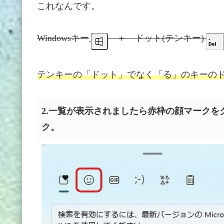
これなんです。
Windowsキー
＋ ドット(テンキー)
テンキーの「ドット」でなく「る」のキーの
2.一覧が表示されましたら赤枠の顔マークを
ク。