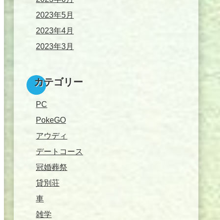
2023年5月
2023年4月
2023年3月
カテゴリー
PC
PokeGO
アウディ
デートコース
冠婚葬祭
貸別荘
車
雑学