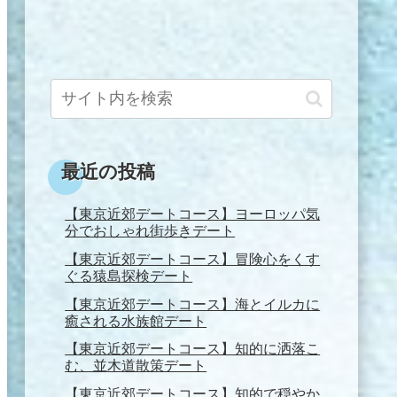
最近の投稿
【東京近郊デートコース】ヨーロッパ気
分でおしゃれ街歩きデート
【東京近郊デートコース】冒険心をくす
ぐる猿島探検デート
【東京近郊デートコース】海とイルカに
癒される水族館デート
【東京近郊デートコース】知的に洒落こ
む、並木道散策デート
【東京近郊デートコース】知的で穏やか